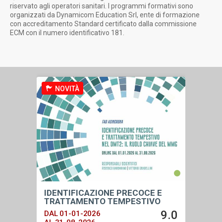
riservato agli operatori sanitari. I programmi formativi sono
organizzati da Dynamicom Education Srl, ente di formazione
con accreditamento Standard certificato dalla commissione
ECM con il numero identificativo 181.
NOVITÀ
NO
IDENTIFICAZIONE PRECOCE E
UPDA
TRATTAMENTO TEMPESTIVO
DAL 0
NEL DMT2: IL RUOLO CHIAVE DEL
1.0
9.0
DAL 01-01-2026
AL 31
MMG - 2026