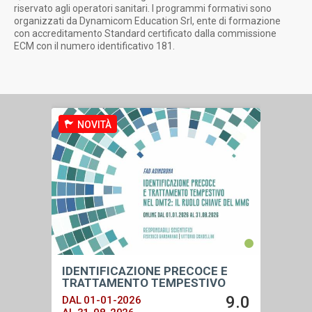
riservato agli operatori sanitari. I programmi formativi sono
organizzati da Dynamicom Education Srl, ente di formazione
con accreditamento Standard certificato dalla commissione
ECM con il numero identificativo 181.
NOVITÀ
NO
IDENTIFICAZIONE PRECOCE E
UPDA
TRATTAMENTO TEMPESTIVO
DAL 0
NEL DMT2: IL RUOLO CHIAVE DEL
1.0
9.0
DAL 01-01-2026
AL 31
MMG - 2026