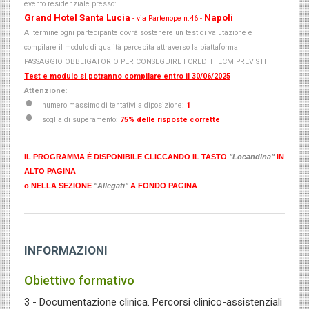
evento residenziale presso:
Grand Hotel Santa Lucia
Napoli
- via Partenope n.46 -
Al termine ogni partecipante dovrà sostenere un test di valutazione e
compilare il modulo di qualità percepita attraverso la piattaforma
PASSAGGIO OBBLIGATORIO PER CONSEGUIRE I CREDITI ECM PREVISTI
Test e modulo si potranno compilare entro il 30/06/2025
Attenzione
:
numero massimo di tentativi a diposizione:
1
soglia di superamento:
75% delle risposte corrette
IL PROGRAMMA È DISPONIBILE CLICCANDO IL TASTO
"Locandina"
IN
ALTO PAGINA
o NELLA SEZIONE
"Allegati"
A FONDO PAGINA
INFORMAZIONI
Obiettivo formativo
3 - Documentazione clinica. Percorsi clinico-assistenziali