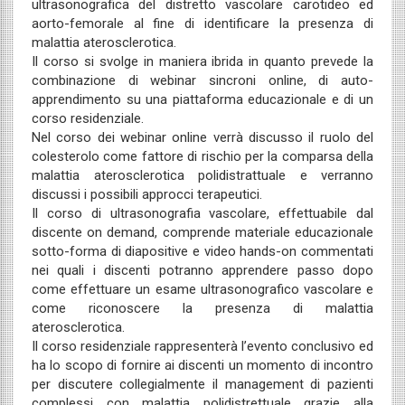
ultrasonografica del distretto vascolare carotideo ed
aorto-femorale al fine di identificare la presenza di
malattia aterosclerotica.
Il corso si svolge in maniera ibrida in quanto prevede la
combinazione di webinar sincroni online, di auto-
apprendimento su una piattaforma educazionale e di un
corso residenziale.
Nel corso dei webinar online verrà discusso il ruolo del
colesterolo come fattore di rischio per la comparsa della
malattia aterosclerotica polidistrattuale e verranno
discussi i possibili approcci terapeutici.
Il corso di ultrasonografia vascolare, effettuabile dal
discente on demand, comprende materiale educazionale
sotto-forma di diapositive e video hands-on commentati
nei quali i discenti potranno apprendere passo dopo
come effettuare un esame ultrasonografico vascolare e
come riconoscere la presenza di malattia
aterosclerotica.
Il corso residenziale rappresenterà l’evento conclusivo ed
ha lo scopo di fornire ai discenti un momento di incontro
per discutere collegialmente il management di pazienti
complessi con malattia polidistrettuale grazie alla