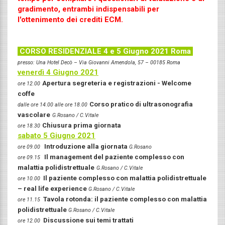
gradimento, entrambi indispensabili per
l'ottenimento dei crediti ECM.
CORSO RESIDENZIALE 4 e 5 Giugno 2021 Roma
presso: Una Hotel Decò – Via Giovanni Amendola, 57 – 00185 Roma
venerdì 4 Giugno 2021
Apertura segreteria e registrazioni - Welcome
ore 12.00
coffe
Corso pratico di ultrasonografia
dalle ore 14.00 alle ore 18.00
vascolare
G.Rosano / C.Vitale
Chiusura prima giornata
ore 18.30
sabato 5 Giugno 2021
Introduzione alla giornata
ore 09.00
G.Rosano
Il management del paziente complesso con
ore 09.15
malattia polidistrettuale
G.Rosano / C.Vitale
Il paziente complesso con malattia polidistrettuale
ore 10.00
– real life experience
G.Rosano / C.Vitale
Tavola rotonda: il paziente complesso con malattia
ore 11.15
polidistrettuale
G.Rosano / C.Vitale
Discussione sui temi trattati
ore 12.00