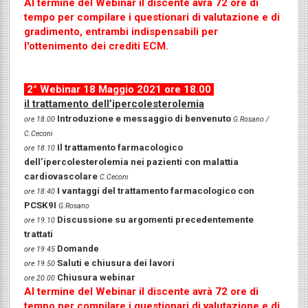
Al termine del Webinar il discente avrà 72 ore di
tempo per compilare i questionari di valutazione e di
gradimento, entrambi indispensabili per
l'ottenimento dei crediti ECM.
2° Webinar 18 Maggio 2021 ore 18.00
il trattamento dell’ipercolesterolemia
Introduzione e messaggio di benvenuto
ore 18.00
G.Rosano /
C.Ceconi
Il trattamento farmacologico
ore 18.10
dell’ipercolesterolemia nei pazienti con malattia
cardiovascolare
C.Ceconi
I vantaggi del trattamento farmacologico con
ore 18.40
PCSK9I
G.Rosano
Discussione su argomenti precedentemente
ore 19.10
trattati
Domande
ore 19.45
Saluti e chiusura dei lavori
ore 19.50
Chiusura webinar
ore 20.00
Al termine del Webinar il discente avrà 72 ore di
tempo per compilare i questionari di valutazione e di