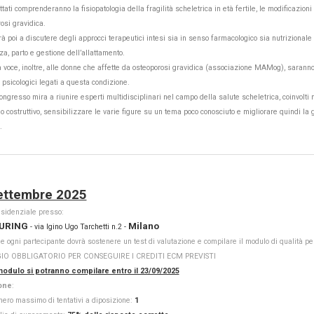
attati comprenderanno la fisiopatologia della fragilità scheletrica in età fertile, le modificazi
rosi gravidica.
à poi a discutere degli approcci terapeutici intesi sia in senso farmacologico sia nutrizionale c
a, parto e gestione dell’allattamento.
 voce, inoltre, alle donne che affette da osteoporosi gravidica (associazione MAMog), saranno pr
 psicologici legati a questa condizione.
ngresso mira a riunire esperti multidisciplinari nel campo della salute scheletrica, coinvolti n
o costruttivo, sensibilizzare le varie figure su un tema poco conosciuto e migliorare quindi la 
.
ettembre 2025
esidenziale presso:
URING
Milano
- via Igino Ugo Tarchetti n.2 -
e ogni partecipante dovrà sostenere un test di valutazione e compilare il modulo di qualità pe
IO OBBLIGATORIO PER CONSEGUIRE I CREDITI ECM PREVISTI
odulo si potranno compilare entro il 23/09/2025
one
:
ero massimo di tentativi a diposizione:
1