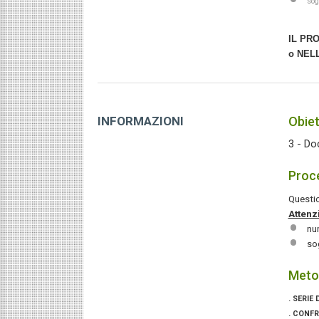
sog
IL PR
o NEL
INFORMAZIONI
Obiet
3 - Doc
Proce
Questio
Attenz
nu
so
Meto
. SERIE
. CONF