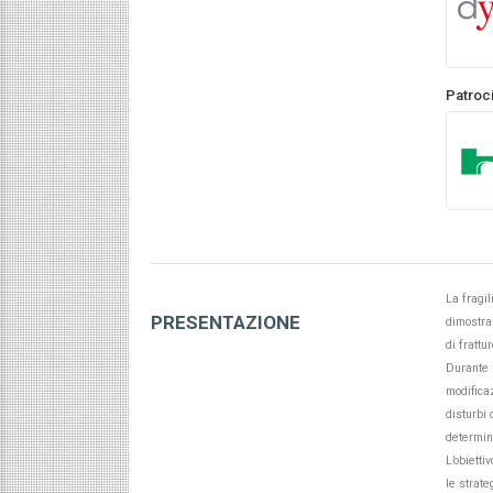
Patroc
La fragi
PRESENTAZIONE
dimostra 
di frattu
Durante l
modifica
disturbi 
determina
L’obietti
le strat