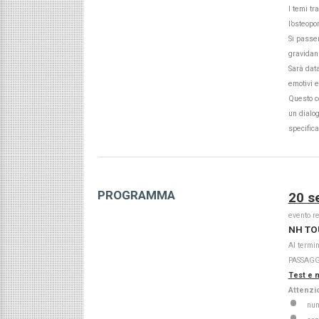
I temi tr
l’osteopo
Si passer
gravidanz
Sarà data
emotivi e
Questo co
un dialog
specifica
PROGRAMMA
20 s
evento r
NH TO
Al termin
PASSAGG
Test e m
Attenzi
num