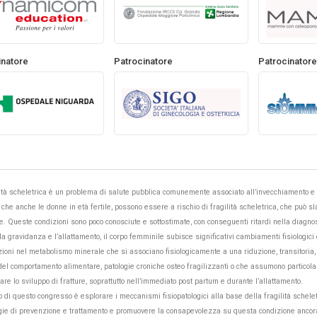
inatore
Patrocinatore
Patrocinatore
lità scheletrica è un problema di salute pubblica comunemente associato all’invecchiamento 
che anche le donne in età fertile, possono essere a rischio di fragilità scheletrica, che può s
re. Queste condizioni sono poco conosciute e sottostimate, con conseguenti ritardi nella diagnos
a gravidanza e l’allattamento, il corpo femminile subisce significativi cambiamenti fisiologici 
zioni nel metabolismo minerale che si associano fisiologicamente a una riduzione, transitoria
del comportamento alimentare, patologie croniche osteo fragilizzanti o che assumono particola
re lo sviluppo di fratture, soprattutto nell’immediato post partum e durante l’allattamento.
vo di questo congresso è esplorare i meccanismi fisiopatologici alla base della fragilità schele
egie di prevenzione e trattamento e promuovere la consapevolezza su questa condizione ancora