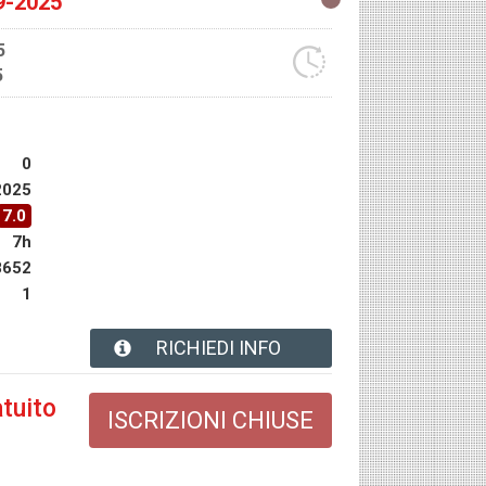
9-2025
5
5
0
2025
7.0
7h
8652
1
RICHIEDI INFO
tuito
ISCRIZIONI CHIUSE