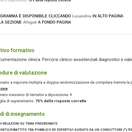
lia di superamento:
75% delle risposte corrette
OGRAMMA È DISPONIBILE CLICCANDO
Locandina
IN ALTO PAGINA
LA SEZIONE
Allegati
A FONDO PAGINA
tivo formativo
umentazione clinica. Percorsi clinico-assistenziali diagnostici e riabilita
dure di valutazione
nario a risposta multipla e doppia randomizzazione da compilare tramite la 
ione
:
mero massimo di tentativi a diposizione:
1
glia di superamento:
75% delle risposte corrette
di di insegnamento
 DI RELAZIONI SU TEMA PREORDINATO
RONTO/DIBATTITO TRA PUBBLICO ED ESPERTO/I GUIDATO DA UN CONDUTTORE ("L'E