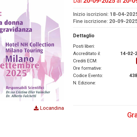
Dal
20-09-2025
al
20-0
Inizio iscrizioni:
18-04-202
Fine iscrizione:
20-09-202
Dettaglio
Posti liberi:
Accreditato il:
14-02-
Crediti ECM:
Ore formative:
Codice Evento:
43
N. Edizione:
Locandina
Gra