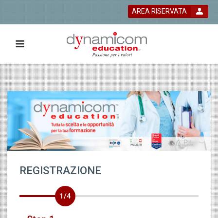
AREA RISERVATA
 bla bla
REGISTRAZIONE
1/4